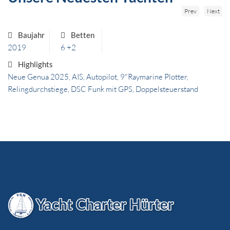
Bavaria 37
Prev
Next
Stavoren
Baujahr
Betten
2019
6 +2
Highlights
Neue Genua 2025, AIS, Autopilot, 9"Raymarine Plotter,
Relingdurchstiege, DSC Funk mit GPS, Doppelsteuerstand