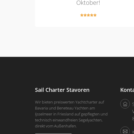
Oktober!
Sail Charter Stavoren
Kont
Wir bieten preiswerten Yachtcharter auf
Bavaria und Beneteau Yachten am
Ijsselmeer in Friesland auf gepflegten und
technisch einwandfreien Segelyachten,
direkt vom Außenhafen.