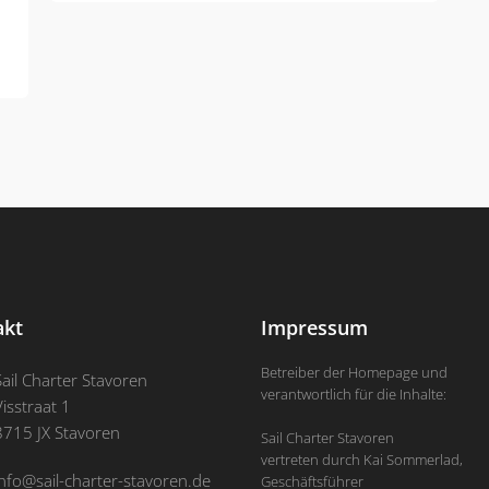
akt
Impressum
Betreiber der Homepage und
Sail Charter Stavoren
verantwortlich für die Inhalte:
Visstraat 1
8715 JX Stavoren
Sail Charter Stavoren
vertreten durch Kai Sommerlad,
info@sail-charter-stavoren.de
Geschäftsführer