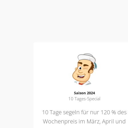
den
d Viel-
nuss von
Saison 2024
!
10 Tages-Special
10 Tage segeln für nur 120 % des
Wochenpreis im März, April und