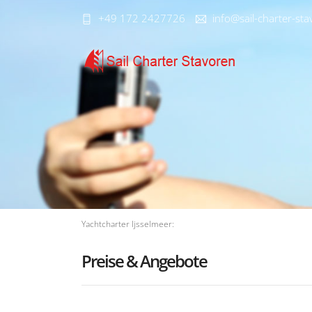
+49 172 2427726
info@sail-charter-st
Yachtcharter Ijsselmeer:
Preise & Angebote