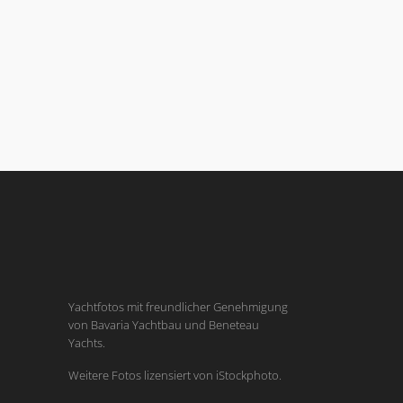
Yachtfotos mit freundlicher Genehmigung
von Bavaria Yachtbau und Beneteau
Yachts.
Weitere Fotos lizensiert von iStockphoto.