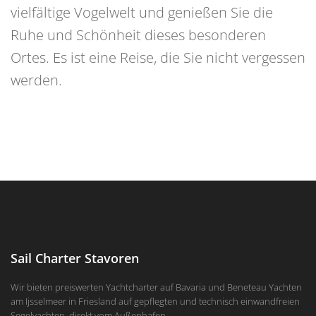
vielfältige Vogelwelt und genießen Sie die
Ruhe und Schönheit dieses besonderen
Ortes. Es ist eine Reise, die Sie nicht vergessen
werden.
Sail Charter Stavoren
Wir bieten preiswerten Yachtcharter auf Bavaria und Beneteau Yachten
am Ijsselmeer in Friesland auf gepflegten und technisch einwandfreien
Segelyachten, direkt vom Außenhafen.