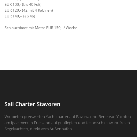
EUR 100,- (bis 40 Fuß)
EUR 120,- (42 mit 4 Kabinen)
EUR 140,-- (ab 46)
Schlauchboot mit Motor EUR 150,- / Woche
Sail Charter Stavoren
Wir bieten preiswerten Yachtcharter auf Bavaria und Beneteau Yachten
am Ijsselmeer in Friesland auf gepflegten und technisch einwandfreien
Segelyachten, direkt vom Außenhafen.