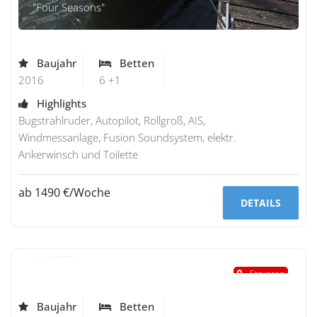
"Four Seasons"
Baujahr
Betten
2016
6 +1
Highlights
Bugstrahlruder, Autopilot, Rollgroß, AIS,
Windmessanlage, Fusion Soundsystem, elektr.
Ankerwinsch und Toilette
ab 1490 €/Woche
DETAILS
Bavaria 37
"Princess "
Stavoren
Baujahr
Betten