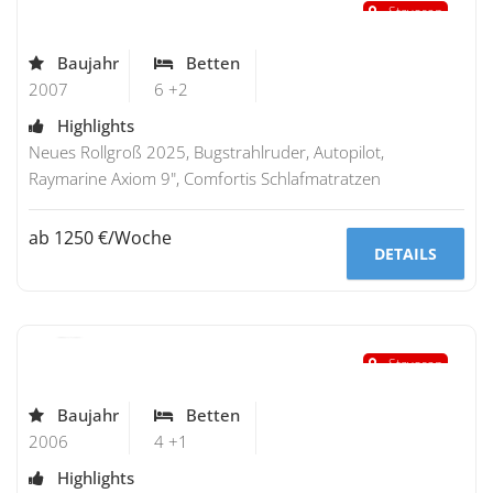
Stavoren
Baujahr
Betten
2007
6 +2
Highlights
Neues Rollgroß 2025, Bugstrahlruder, Autopilot,
Raymarine Axiom 9", Comfortis Schlafmatratzen
ab 1250 €/Woche
DETAILS
Bavaria 33 Cruiser
"Lila"
Stavoren
Baujahr
Betten
2006
4 +1
Highlights