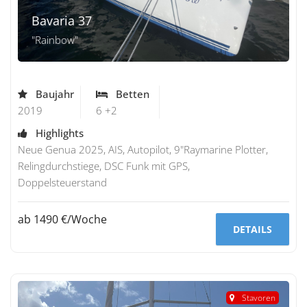
Bavaria 37
"Rainbow"
Baujahr
Betten
2019
6 +2
Highlights
Neue Genua 2025, AIS, Autopilot, 9"Raymarine Plotter,
Relingdurchstiege, DSC Funk mit GPS,
Doppelsteuerstand
ab 1490 €/Woche
DETAILS
Stavoren