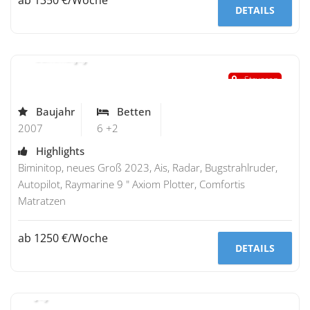
ab 1350 €/Woche
DETAILS
Bavaria 37
"Summerjoy"
Stavoren
Baujahr
Betten
2007
6 +2
Highlights
Biminitop, neues Groß 2023, Ais, Radar, Bugstrahlruder,
Autopilot, Raymarine 9 " Axiom Plotter, Comfortis
Matratzen
ab 1250 €/Woche
DETAILS
Bavaria 37
"Joy"